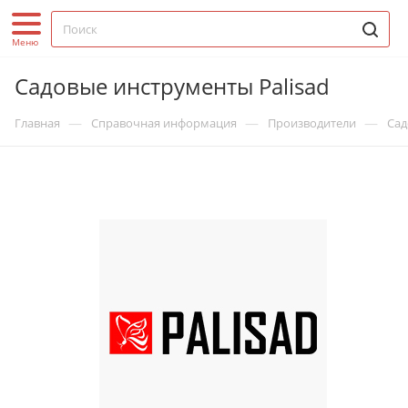
Садовые инструменты Palisad
—
—
—
Главная
Справочная информация
Производители
Сад