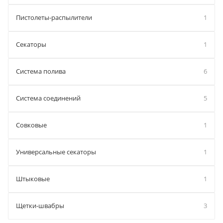
Пистолеты-распылители
1
Секаторы
1
Система полива
6
Система соединений
5
Совковые
1
Универсальные секаторы
1
Штыковые
1
Щетки-швабры
3