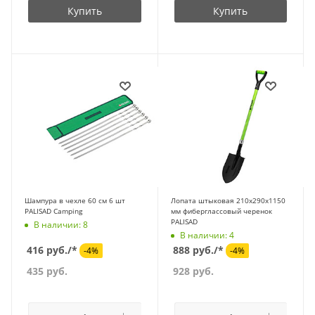
Купить
Купить
Шампура в чехле 60 см 6 шт
Лопата штыковая 210х290х1150
PALISAD Camping
мм фиберглассовый черенок
PALISAD
В наличии: 8
В наличии: 4
416 руб./*
888 руб./*
-4%
-4%
435
руб.
928
руб.