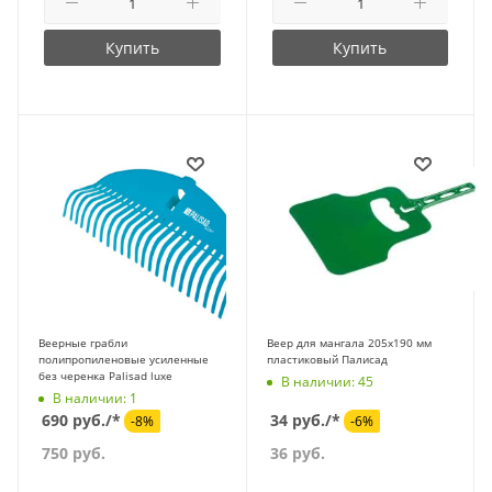
Купить
Купить
Веерные грабли
Веер для мангала 205х190 мм
полипропиленовые усиленные
пластиковый Палисад
без черенка Palisad luxe
В наличии: 45
В наличии: 1
690 руб./*
34 руб./*
-8%
-6%
750
руб.
36
руб.