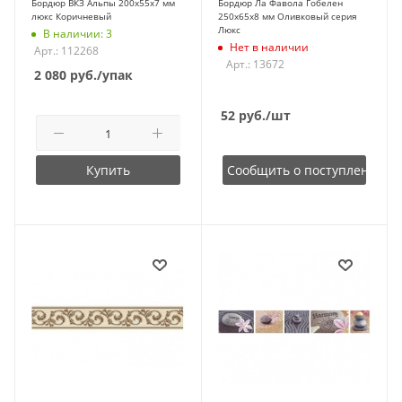
Бордюр ВКЗ Альпы 200х55х7 мм
Бордюр Ла Фавола Гобелен
люкс Коричневый
250х65х8 мм Оливковый серия
Люкс
В наличии: 3
Нет в наличии
Арт.: 112268
Арт.: 13672
2 080
руб.
/упак
52
руб.
/шт
Купить
Сообщить о поступлении