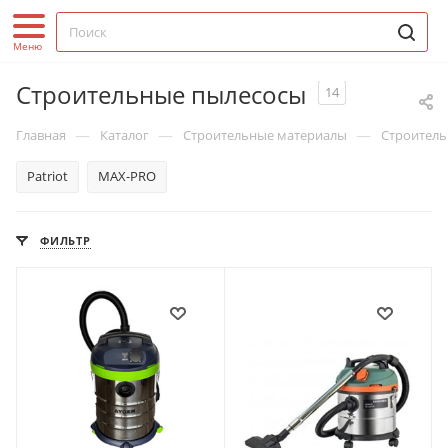
Строительные пылесосы
14
—
—
—
Главная
Каталог
Строительные материалы
Строитель
Patriot
MAX-PRO
ФИЛЬТР