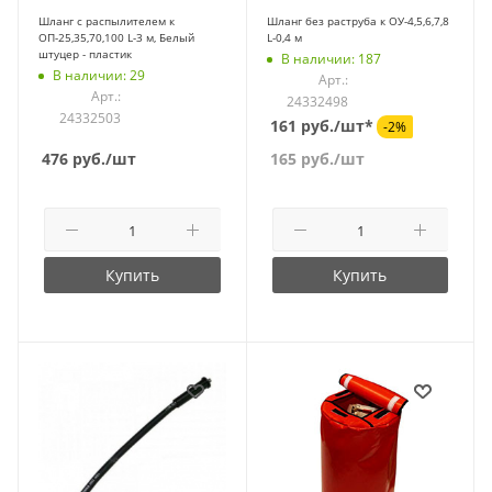
Шланг с распылителем к
Шланг без раструба к ОУ-4,5,6,7,8
ОП-25,35,70,100 L-3 м, Белый
L-0,4 м
штуцер - пластик
В наличии: 187
В наличии: 29
Арт.:
Арт.:
24332498
24332503
161 руб./шт*
-2%
476
руб.
/шт
165
руб.
/шт
Купить
Купить