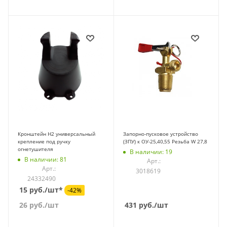
Кронштейн Н2 универсальный
Запорно-пусковое устройство
крепление под ручку
(ЗПУ) к ОУ-25,40,55 Резьба W 27,8
огнетушителя
В наличии: 19
В наличии: 81
Арт.:
Арт.:
3018619
24332490
15 руб./шт*
-42%
26
руб.
/шт
431
руб.
/шт