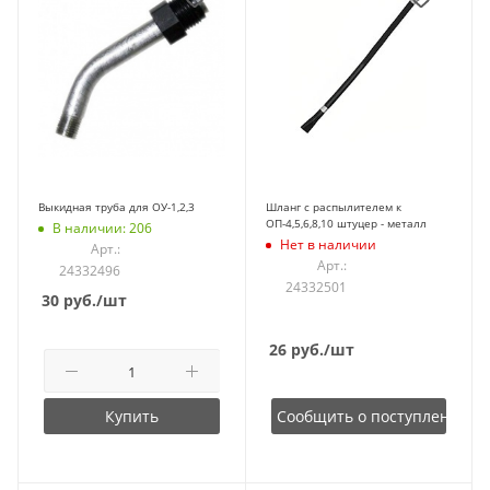
Выкидная труба для ОУ-1,2,3
Шланг с распылителем к
ОП-4,5,6,8,10 штуцер - металл
В наличии: 206
Нет в наличии
Арт.:
Арт.:
24332496
24332501
30
руб.
/шт
26
руб.
/шт
Купить
Сообщить о поступлении