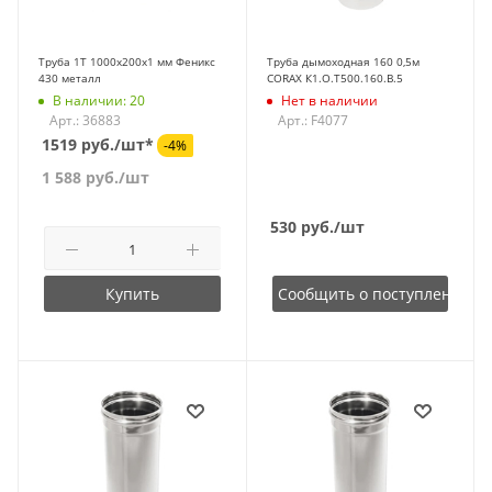
Труба 1Т 1000х200х1 мм Феникс
Труба дымоходная 160 0,5м
430 металл
CORAX К1.О.Т500.160.В.5
В наличии: 20
Нет в наличии
Арт.: 36883
Арт.: F4077
1519 руб./шт*
-4%
1 588
руб.
/шт
530
руб.
/шт
Купить
Сообщить о поступлении