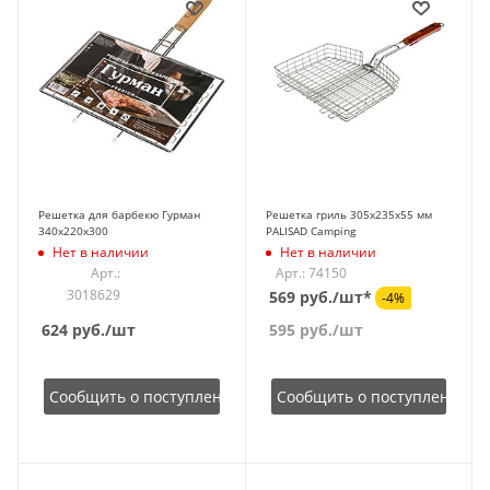
Решетка для барбекю Гурман
Решетка гриль 305х235х55 мм
340х220х300
PALISAD Camping
Нет в наличии
Нет в наличии
Арт.:
Арт.: 74150
3018629
569 руб./шт*
-4%
624
руб.
/шт
595
руб.
/шт
Сообщить о поступлении
Сообщить о поступлении