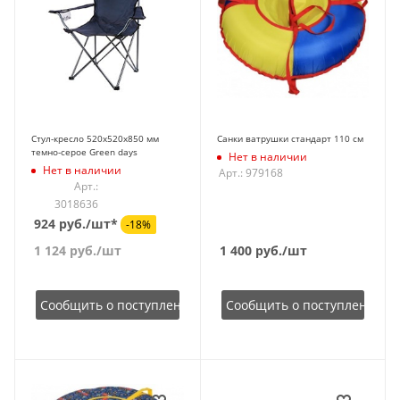
Стул-кресло 520х520х850 мм
Санки ватрушки стандарт 110 см
темно-серое Green days
Нет в наличии
Нет в наличии
Арт.: 979168
Арт.:
3018636
924 руб./шт*
-18%
1 124
руб.
/шт
1 400
руб.
/шт
Сообщить о поступлении
Сообщить о поступлении