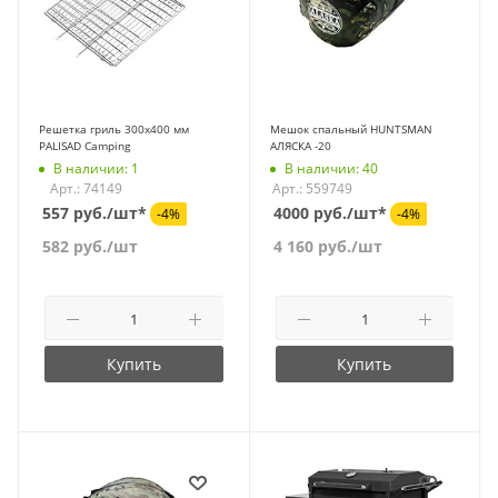
Решетка гриль 300х400 мм
Мешок спальный HUNTSMAN
PALISAD Camping
АЛЯСКА -20
В наличии: 1
В наличии: 40
Арт.: 74149
Арт.: 559749
557 руб./шт*
4000 руб./шт*
-4%
-4%
582
руб.
/шт
4 160
руб.
/шт
Купить
Купить