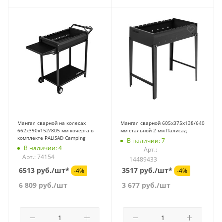
Мангал сварной на колесах
Мангал сварной 605х375х138/640
662х390х152/805 мм кочерга в
мм стальной 2 мм Палисад
комплекте PALISAD Camping
В наличии: 7
В наличии: 4
Арт.:
Арт.: 74154
14489433
6513 руб./шт*
3517 руб./шт*
-4%
-4%
6 809
руб.
/шт
3 677
руб.
/шт