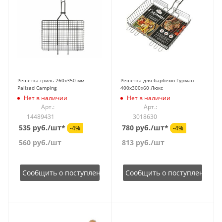
Решетка-гриль 260x350 мм
Решетка для барбекю Гурман
Palisad Camping
400х300х60 Люкс
Нет в наличии
Нет в наличии
Арт.:
Арт.:
14489431
3018630
535 руб./шт*
780 руб./шт*
-4%
-4%
560
руб.
/шт
813
руб.
/шт
Сообщить о поступлении
Сообщить о поступлении