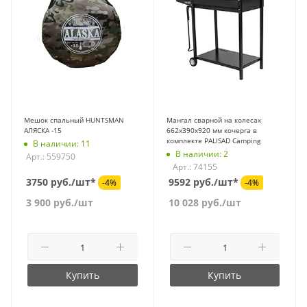
Мешок спальный HUNTSMAN
Мангал сварной на колесах
АЛЯСКА -15
662х390х920 мм кочерга в
комплекте PALISAD Camping
В наличии: 11
В наличии: 2
Арт.: 559750
Арт.: 74155
3750 руб./шт*
9592 руб./шт*
-4%
-4%
3 900
руб.
/шт
10 028
руб.
/шт
Купить
Купить