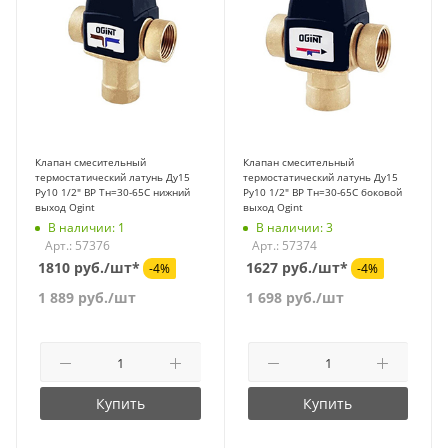
Клапан смесительный
Клапан смесительный
термостатический латунь Ду15
термостатический латунь Ду15
Ру10 1/2" ВР Tн=30-65C нижний
Ру10 1/2" ВР Tн=30-65C боковой
выход Ogint
выход Ogint
В наличии: 1
В наличии: 3
Арт.: 57376
Арт.: 57374
1810 руб./шт*
1627 руб./шт*
-4%
-4%
1 889
руб.
/шт
1 698
руб.
/шт
Купить
Купить