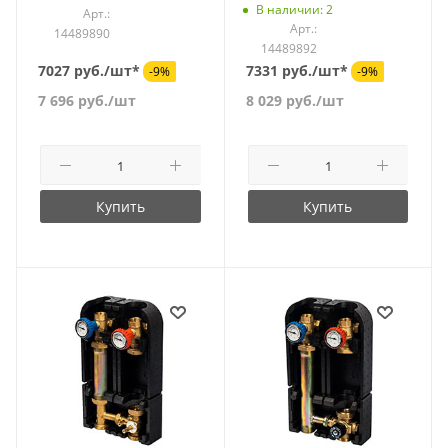
В наличии: 2
Арт.:
Арт.:
14489890
14489892
7027 руб./шт*
7331 руб./шт*
-9%
-9%
7 696
руб.
/шт
8 029
руб.
/шт
Купить
Купить