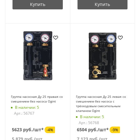
Купить
Купить
Группа насосная Ду 25 правая со
Группа насосная Ду 25 левая со
смешением без насоса Ogint
смешением без насоса с
трёхходовым смесительным
В наличии: 5
клапаном Ogint
Арт.: 56767
В наличии: 5
Арт.: 56768
5623 руб./шт*
6504 руб./шт*
-4%
-9%
5 879
руб.
/шт
7 123
руб.
/шт