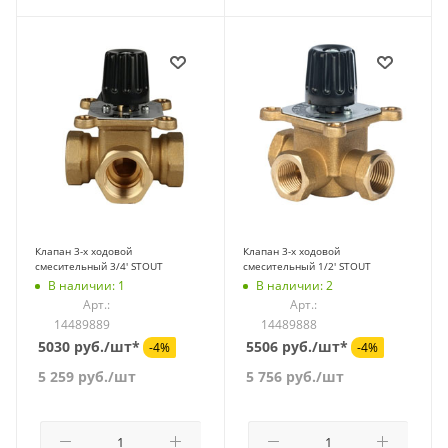
Клапан 3-х ходовой
Клапан 3-х ходовой
смесительный 3/4' STOUT
смесительный 1/2' STOUT
В наличии: 1
В наличии: 2
Арт.:
Арт.:
14489889
14489888
5030 руб./шт*
5506 руб./шт*
-4%
-4%
5 259
руб.
/шт
5 756
руб.
/шт