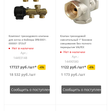
Комплект трехходового клапана
Клапан трехходовой
для котла и бойлера SFB-0001-
смесительный 1" Боковое
000001 STOUT
смешивание Без полного
перекрытия VALFEX
Нет в наличии
Нет в наличии
Арт.:
Арт.:
14493148
14490580
17727 руб./шт*
1122 руб./шт*
-4%
-4%
18 532
руб.
/шт
1 173
руб.
/шт
Сообщить о поступлении
Сообщить о поступлении