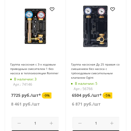
Группа насосная с 3-х ходовым
Группа насосная Ду 25 правая со
приводным смесителем 1 без
смешением без насоса с
насоса в теплоизоляции Rommer
трёхходовым смесительным
клапаном Ogint
В наличии: 3
В наличии: 5
Арт.: 74146
Арт.: 56766
7725 руб./шт*
6504 руб./шт*
-9%
-5%
8 461
руб.
/шт
6 871
руб.
/шт