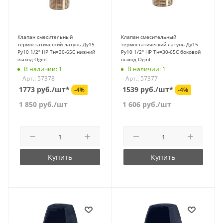
Клапан смесительный
Клапан смесительный
термостатический латунь Ду15
термостатический латунь Ду15
Ру10 1/2" НР Tн=30-65C нижний
Ру10 1/2" НР Tн=30-65C боковой
выход Ogint
выход Ogint
В наличии: 1
В наличии: 1
Арт.: 57378
Арт.: 57377
1773 руб./шт*
1539 руб./шт*
-4%
-4%
1 850
руб.
/шт
1 606
руб.
/шт
Купить
Купить