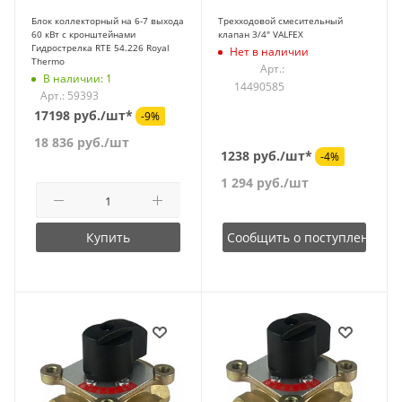
Блок коллекторный на 6-7 выхода
Трехходовой смесительный
60 кВт с кронштейнами
клапан 3/4" VALFEX
Гидрострелка RTE 54.226 Royal
Нет в наличии
Thermo
Арт.:
В наличии: 1
14490585
Арт.: 59393
17198 руб./шт*
-9%
18 836
руб.
/шт
1238 руб./шт*
-4%
1 294
руб.
/шт
Купить
Сообщить о поступлении