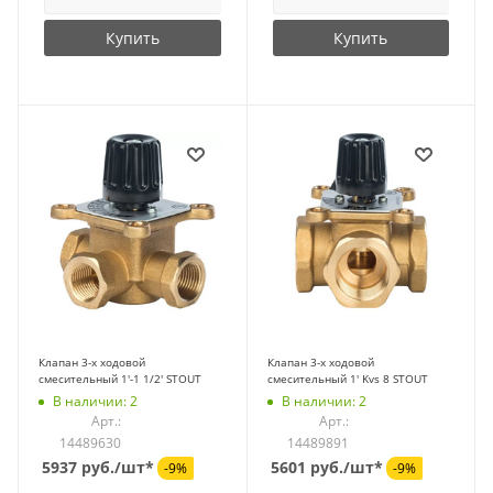
Купить
Купить
Клапан 3-х ходовой
Клапан 3-х ходовой
смесительный 1'-1 1/2' STOUT
смесительный 1' Kvs 8 STOUT
В наличии: 2
В наличии: 2
Арт.:
Арт.:
14489630
14489891
5937 руб./шт*
5601 руб./шт*
-9%
-9%