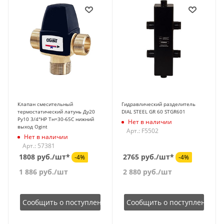
Клапан смесительный
Гидравлический разделитель
термостатический латунь Ду20
DIAL STEEL GR 60 STGR601
Ру10 3/4"НР Tн=30-65C нижний
Нет в наличии
выход Ogint
Арт.: F5502
Нет в наличии
Арт.: 57381
1808 руб./шт*
2765 руб./шт*
-4%
-4%
1 886
руб.
/шт
2 880
руб.
/шт
Сообщить о поступлении
Сообщить о поступлении