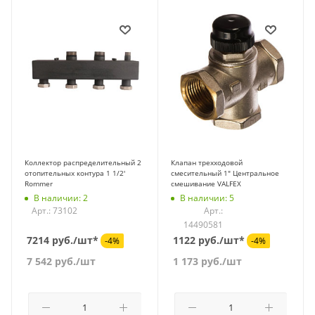
Коллектор распределительный 2
Клапан трехходовой
отопительных контура 1 1/2'
смесительный 1" Центральное
Rommer
смешивание VALFEX
В наличии: 2
В наличии: 5
Арт.: 73102
Арт.:
14490581
7214 руб./шт*
1122 руб./шт*
-4%
-4%
7 542
руб.
/шт
1 173
руб.
/шт