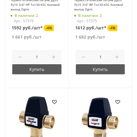
термостатический латунь Ду20
термостатический латунь Ду20
Ру10 3/4" НР Tн=30-65C боковой
Ру10 3/4" ВР Tн=30-65C боковой
выход Ogint
выход Ogint
В наличии: 2
В наличии: 2
Арт.: 57379
Арт.: 57375
1592 руб./шт*
1612 руб./шт*
-4%
-4%
1 661
руб.
/шт
1 682
руб.
/шт
Купить
Купить