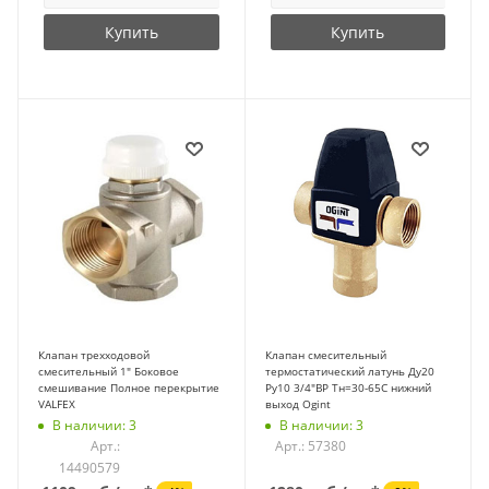
Купить
Купить
Клапан трехходовой
Клапан смесительный
смесительный 1" Боковое
термостатический латунь Ду20
смешивание Полное перекрытие
Ру10 3/4"ВР Tн=30-65C нижний
VALFEX
выход Ogint
В наличии: 3
В наличии: 3
Арт.:
Арт.: 57380
14490579