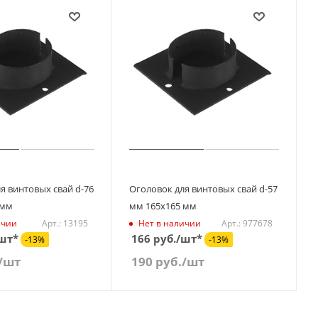
я винтовых свай d-76
Оголовок для винтовых свай d-57
 мм
мм 165х165 мм
Арт.: 13195
Арт.: 977678
ичии
Нет в наличии
/шт*
166 руб./шт*
-13%
-13%
/шт
190
руб.
/шт