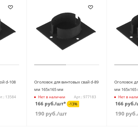
ой d-108
Оголовок для винтовых свай d-89
Оголовок дл
мм 165х165 мм
мм 165х165
т.: 13584
Арт.: 977183
Нет в наличии
Нет в нал
166 руб./шт*
166 руб.
-13%
190
руб.
/шт
190
руб.