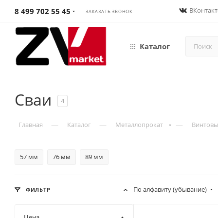
ВКонтакт
8 499 702 55 45
ЗАКАЗАТЬ ЗВОНОК
Каталог
Cваи
4
—
—
—
Главная
Каталог
Металлопрокат
Винтовы
57 мм
76 мм
89 мм
По алфавиту (убывание)
ФИЛЬТР
Цена