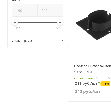
190
242
Диаметр, мм
Оголовок к свае винтов
195х195 мм
Ар
В наличии: 89
211 руб./шт*
-13%
242
руб.
/шт