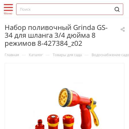
Набор поливочный Grinda GS-
34 для шланга 3/4 дюйма 8
режимов 8-427384_z02
—
—
—
Главная
Каталог
Товары для сада
Водоснабжение садо