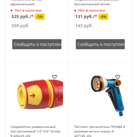
двухканальный
быстросъемный Grinda
Нет в наличии
Нет в наличии
525 руб./*
131 руб./*
-5%
-8%
550
руб.
143
руб.
Сообщить о поступлении
Сообщить о поступлении
Соединитель универсальный
Пистолет распылитель ГРИНДА 8
быстросъёмный 1/2"-3/4" Grinda
режимов металл корпус 8-
8 426225 z02
427145_z02