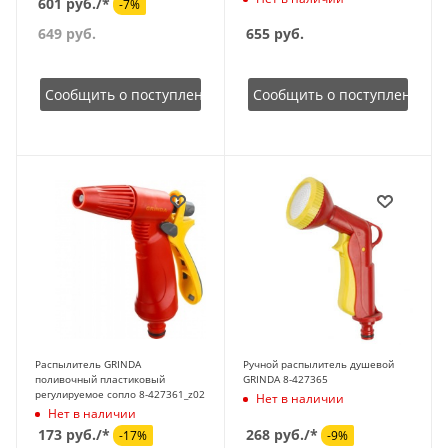
601 руб./*
-7%
649
руб.
655
руб.
Сообщить о поступлении
Сообщить о поступлении
Распылитель GRINDA
Ручной распылитель душевой
поливочный пластиковый
GRINDA 8-427365
регулируемое сопло 8-427361_z02
Нет в наличии
Нет в наличии
173 руб./*
268 руб./*
-17%
-9%