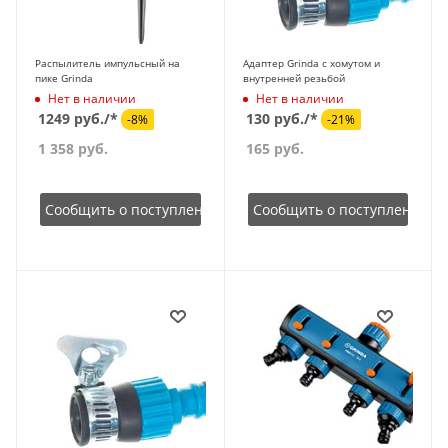
Распылитель импульсный на
Адаптер Grinda с хомутом и
пике Grinda
внутренней резьбой
Нет в наличии
Нет в наличии
1249 руб./*
130 руб./*
-8%
-21%
1 358
руб.
165
руб.
Сообщить о поступлении
Сообщить о поступлении