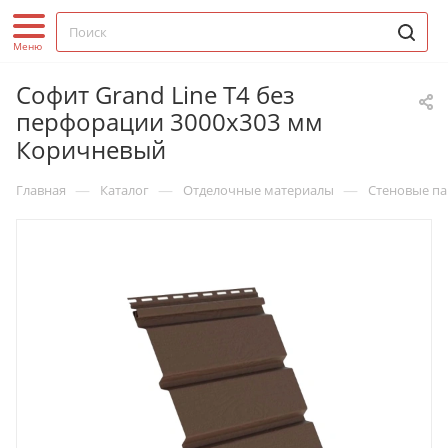
Софит Grand Line T4 без
перфорации 3000х303 мм
Коричневый
—
—
—
Главная
Каталог
Отделочные материалы
Стеновые па