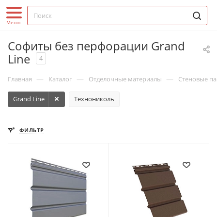
Софиты без перфорации Grand
Line
4
—
—
—
Главная
Каталог
Отделочные материалы
Стеновые па
Grand Line
Технониколь
ФИЛЬТР