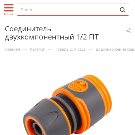
Соединитель
двухкомпонентный 1/2 FIT
—
—
—
Главная
Каталог
Товары для сада
Водоснабжение садо