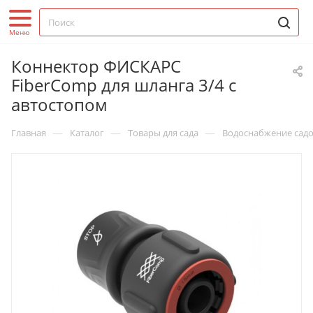
Коннектор ФИСКАРС
FiberComp для шланга 3/4 с
автостопом
—
—
—
Главная
Каталог
Товары для сада
Водоснабжение садо