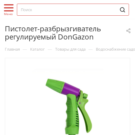
Пистолет-разбрызгиватель
регулируемый DonGazon
—
—
—
Главная
Каталог
Товары для сада
Водоснабжение садо