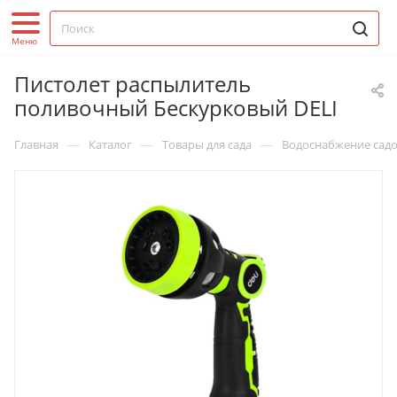
Пистолет распылитель
поливочный Бескурковый DЕLI
—
—
—
Главная
Каталог
Товары для сада
Водоснабжение садо