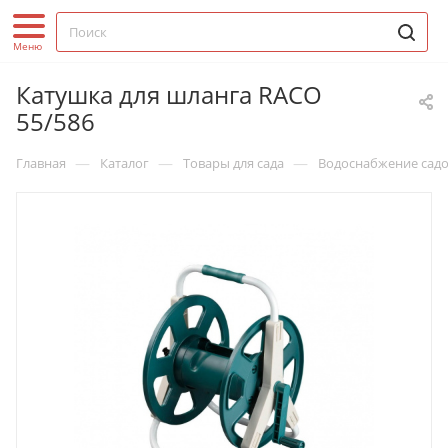
Катушка для шланга RACO
55/586
—
—
—
Главная
Каталог
Товары для сада
Водоснабжение садо