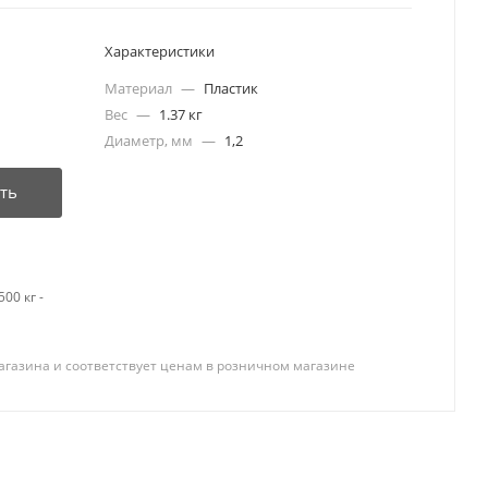
Характеристики
Материал
—
Пластик
Вес
—
1.37 кг
Диаметр, мм
—
1,2
ть
00 кг -
агазина и соответствует ценам в розничном магазине