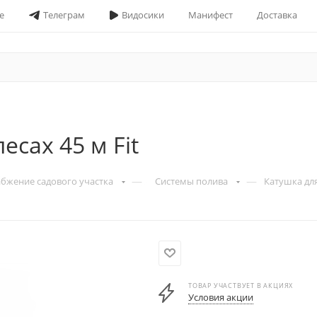
е
Телеграм
Видосики
Манифест
Доставка
есах 45 м Fit
—
—
бжение садового участка
Системы полива
Катушка для
ТОВАР УЧАСТВУЕТ В АКЦИЯХ
Условия акции