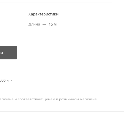
Характеристики
Длина
—
15 м
ии
00 кг -
агазина и соответствует ценам в розничном магазине