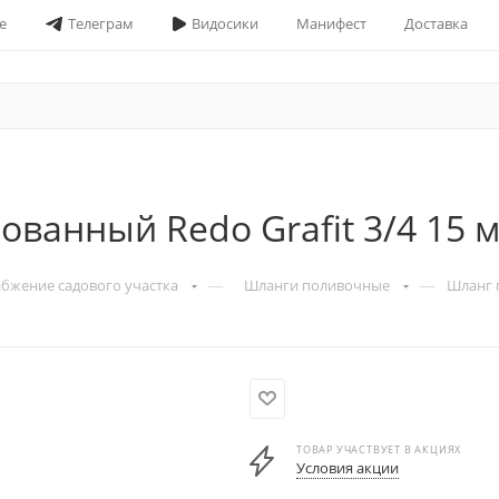
е
Телеграм
Видосики
Манифест
Доставка
анный Redo Grafit 3/4 15 
—
—
бжение садового участка
Шланги поливочные
Шланг 
ТОВАР УЧАСТВУЕТ В АКЦИЯХ
Условия акции