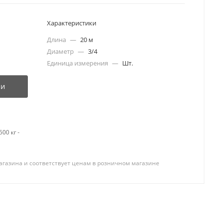
Характеристики
Длина
—
20 м
Диаметр
—
3/4
Единица измерения
—
Шт.
ии
00 кг -
агазина и соответствует ценам в розничном магазине