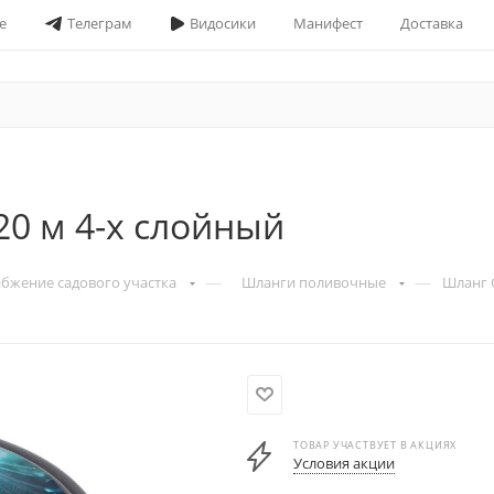
е
Телеграм
Видосики
Манифест
Доставка
20 м 4-х слойный
—
—
бжение садового участка
Шланги поливочные
Шланг G
ТОВАР УЧАСТВУЕТ В АКЦИЯХ
Условия акции