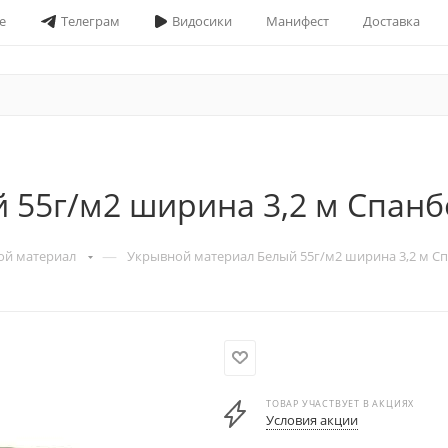
е
Телеграм
Видосики
Манифест
Доставка
 55г/м2 ширина 3,2 м Спанб
—
ой материал
Укрывной материал Белый 55г/м2 ширина 3,2 м С
ТОВАР УЧАСТВУЕТ В АКЦИЯХ
Условия акции