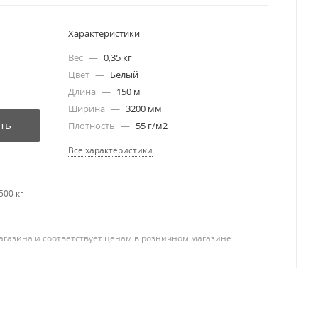
Характеристики
Вес
—
0,35 кг
Цвет
—
Белый
Длина
—
150 м
Ширина
—
3200 мм
ть
Плотность
—
55 г/м2
Все характеристики
00 кг -
агазина и соответствует ценам в розничном магазине