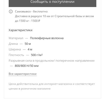
Сообщить о поступлении
Самовывоз - бесплатно
Доставка в радиусе 10 км от Строительной базы и весом
до 1500 кг - 1500 ₽
Характеристики
Материал
—
Полиэфирные волокна
Длина
—
50 м
Ширина
—
4 м
Плотность
—
500 г/м²
Разрывная сила в продольном/ поперечном направлении
—
800/800 Н/50 мм
Все характеристики
Цена действительна для интернет-магазина и соответствует
ценам в розничном магазине