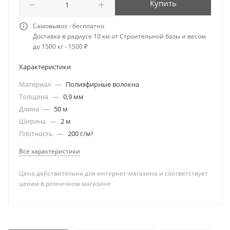
Купить
Самовывоз - бесплатно
Доставка в радиусе 10 км от Строительной базы и весом
до 1500 кг - 1500 ₽
Характеристики
Материал
—
Полиэфирные волокна
Толщина
—
0,9 мм
Длина
—
50 м
Ширина
—
2 м
Плотность
—
200 г/м²
Все характеристики
Цена действительна для интернет-магазина и соответствует
ценам в розничном магазине