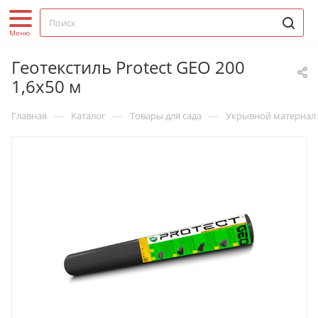
Геотекстиль Protect GEO 200
1,6х50 м
—
—
—
Главная
Каталог
Товары для сада
Укрывной материал