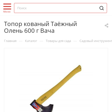
Топор кованый Таёжный
Олень 600 г Вача
—
—
—
Главная
Каталог
Товары для сада
Садовый инструмен