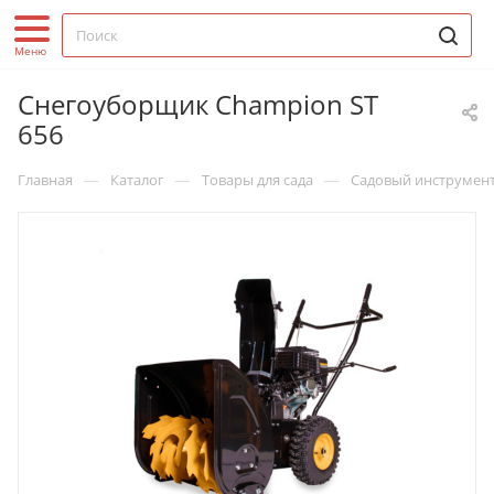
Снегоуборщик Champion ST
656
—
—
—
Главная
Каталог
Товары для сада
Садовый инструмен