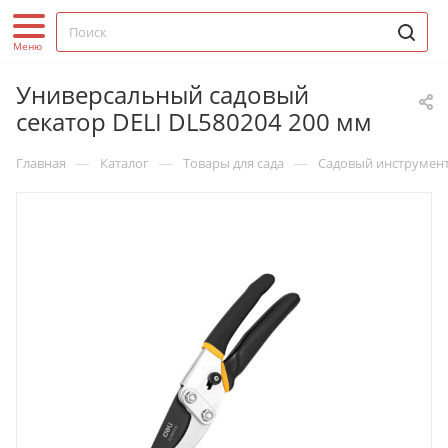
Универсальный садовый
секатор DELI DL580204 200 мм
—
—
—
Главная
Каталог
Товары для сада
Садовый инструмен