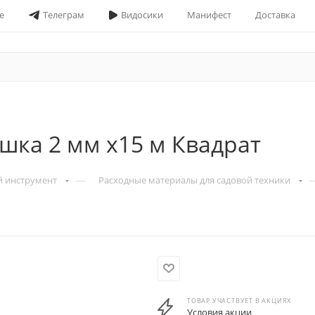
е
Телеграм
Видосики
Манифест
Доставка
шка 2 мм х15 м Квадрат
—
й инструмент
Расходные материалы для садовой техники
ТОВАР УЧАСТВУЕТ В АКЦИЯХ
Условия акции