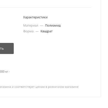
Характеристики
Материал
—
Полиамид
Форма
—
Квадрат
ть
00 кг -
агазина и соответствует ценам в розничном магазине