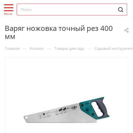
Варяг ножовка точный рез 400
мм
—
—
—
Главная
Каталог
Товары для сада
Садовый инструмен