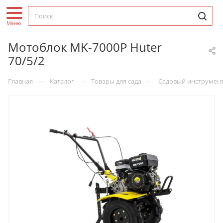
Мотоблок MK-7000P Huter
70/5/2
—
—
—
Главная
Каталог
Товары для сада
Садовый инструмен