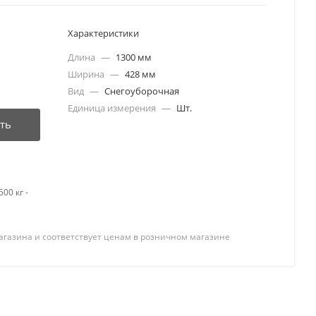
Характеристики
Длина
—
1300 мм
Ширина
—
428 мм
Вид
—
Снегоуборочная
Единица измерения
—
Шт.
ть
00 кг -
агазина и соответствует ценам в розничном магазине