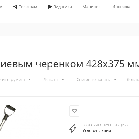
е
Телеграм
Видосики
Манифест
Доставка
ниевым черенком 428х375 м
—
—
—
й инструмент
Лопаты
Снеговые лопаты
Лопат
ТОВАР УЧАСТВУЕТ В АКЦИЯХ
Условия акции