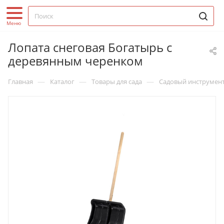
Лопата снеговая Богатырь с
деревянным черенком
—
—
—
Главная
Каталог
Товары для сада
Садовый инструмен