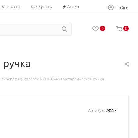
Контакты
Как купить
Акция
ВОЙТИ
0
0
 ручка
 скрепер на колесах №8 820х450 металлическая ручка
Артикул:
73558