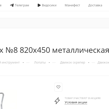
е
Телеграм
Видосики
Манифест
Доставка
х №8 820х450 металлическая
—
—
—
й инструмент
Лопаты
Движок скрепер
Движок
ТОВАР УЧАСТВУЕТ В АКЦИЯХ
Условия акции