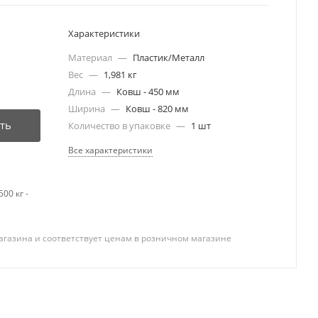
Характеристики
Материал
—
Пластик/Металл
Вес
—
1,981 кг
Длина
—
Ковш - 450 мм
Ширина
—
Ковш - 820 мм
ть
Количество в упаковке
—
1 шт
Все характеристики
00 кг -
агазина и соответствует ценам в розничном магазине