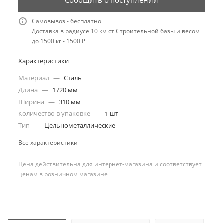
Сообщить о поступлении
Самовывоз - бесплатно
Доставка в радиусе 10 км от Строительной базы и весом
до 1500 кг - 1500 ₽
Характеристики
Материал
—
Сталь
Длина
—
1720 мм
Ширина
—
310 мм
Количество в упаковке
—
1 шт
Тип
—
Цельнометаллические
Все характеристики
Цена действительна для интернет-магазина и соответствует
ценам в розничном магазине