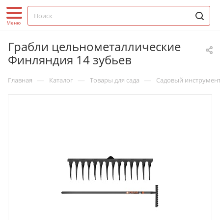
Грабли цельнометаллические
Финляндия 14 зубьев
—
—
—
Главная
Каталог
Товары для сада
Садовый инструмен