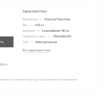
Характеристики
Материал
—
Пластик/Текстиль
Вес
—
10,6 кг
Ширина
—
Скашивание 38 см
Габариты ( мм )
—
750х430х330
ть
Тип
—
Электрическая
Все характеристики
00 кг -
агазина и соответствует ценам в розничном магазине