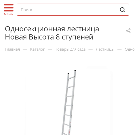
Односекционная лестница
Новая Высота 8 ступеней
—
—
—
—
Главная
Каталог
Товары для сада
Лестницы
Одно