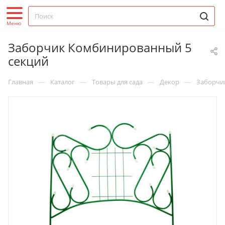
Заборчик Комбинированный 5
секций
—
—
—
—
Главная
Каталог
Товары для сада
Декор
Заборчи