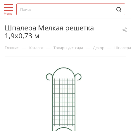
Шпалера Мелкая решетка
1,9х0,73 м
—
—
—
—
Главная
Каталог
Товары для сада
Декор
Шпалера