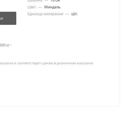
Ширина
—
70 см
Цвет
—
Миндаль
Единица измерения
—
Шт.
ии
00 кг -
агазина и соответствует ценам в розничном магазине