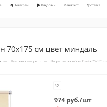
е
Телеграм
Видосики
Манифест
Доставка
н 70х175 см цвет миндаль
—
—
Рулонные шторы
Штора рулонная Уют Плайн 70х175 см
974
руб.
/шт