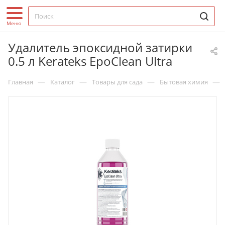
Удалитель эпоксидной затирки
0.5 л Kerateks EpoClean Ultra
—
—
—
—
Главная
Каталог
Товары для сада
Бытовая химия