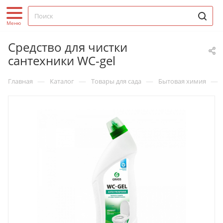
Средство для чистки
сантехники WC-gel
—
—
—
—
Главная
Каталог
Товары для сада
Бытовая химия