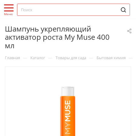
Шампунь укрепляющий
активатор роста My Muse 400
мл
—
—
—
—
Главная
Каталог
Товары для сада
Бытовая химия