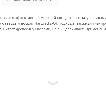
тр, высокоэффективный моющий концентрат с натуральными
с твердым воском Hartwachs-Öl. Подходит также для лаки
 Питает древесину маслами; не выщелачивает. Применение: