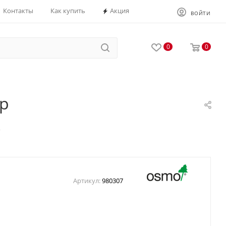
Контакты
Как купить
Акция
ВОЙТИ
0
0
тр
р
Артикул:
980307