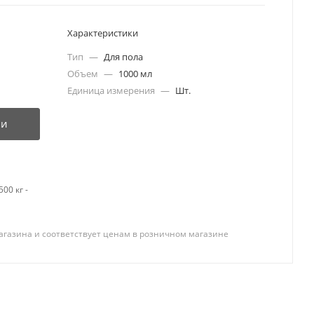
Характеристики
Тип
—
Для пола
Объем
—
1000 мл
Единица измерения
—
Шт.
ии
00 кг -
агазина и соответствует ценам в розничном магазине