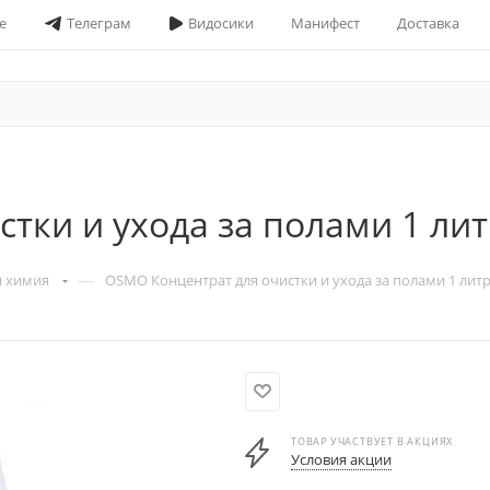
е
Телеграм
Видосики
Манифест
Доставка
тки и ухода за полами 1 ли
—
я химия
OSMO Концентрат для очистки и ухода за полами 1 лит
ТОВАР УЧАСТВУЕТ В АКЦИЯХ
Условия акции