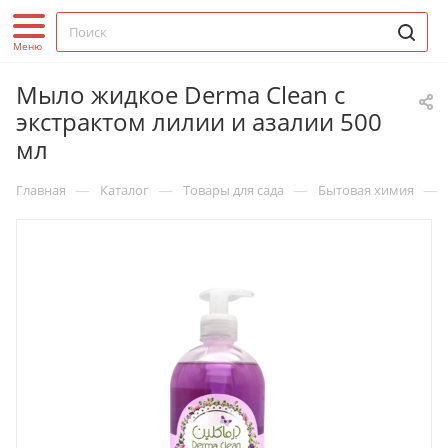
Мыло жидкое Derma Clean с
экстрактом лилии и азалии 500
мл
—
—
—
—
Главная
Каталог
Товары для сада
Бытовая химия