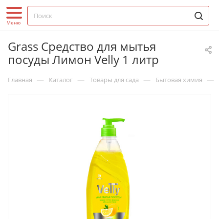
Grass Средство для мытья
посуды Лимон Velly 1 литр
—
—
—
—
Главная
Каталог
Товары для сада
Бытовая химия