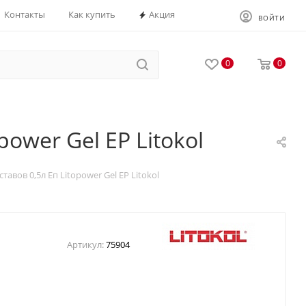
Контакты
Как купить
Акция
ВОЙТИ
0
0
ower Gel EP Litokol
авов 0,5л Еп Litopower Gel EP Litokol
Артикул:
75904