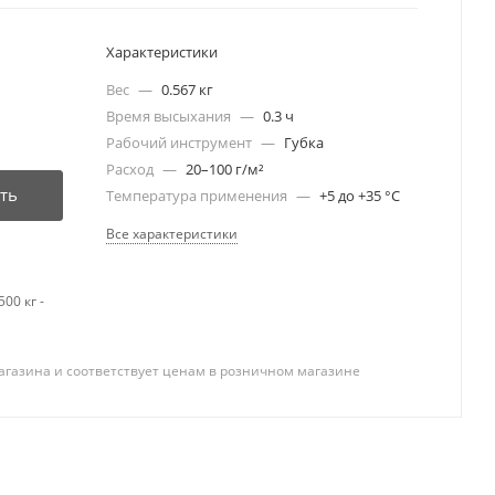
Характеристики
Вес
—
0.567 кг
Время высыхания
—
0.3 ч
Рабочий инструмент
—
Губка
Расход
—
20–100 г/м²
ть
Температура применения
—
+5 до +35 °С
Все характеристики
00 кг -
агазина и соответствует ценам в розничном магазине