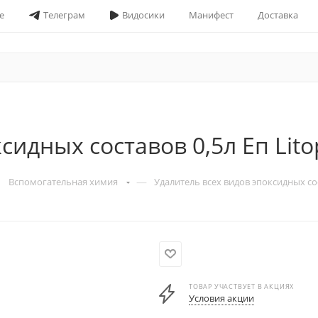
е
Телеграм
Видосики
Манифест
Доставка
идных составов 0,5л Еп Litop
—
Вспомогательная химия
Удалитель всех видов эпоксидных сост
ТОВАР УЧАСТВУЕТ В АКЦИЯХ
Условия акции