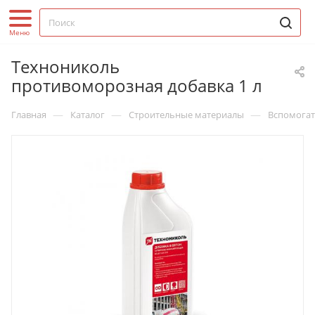
Технониколь
противоморозная добавка 1 л
—
—
—
Главная
Каталог
Строительные материалы
Вспомогат