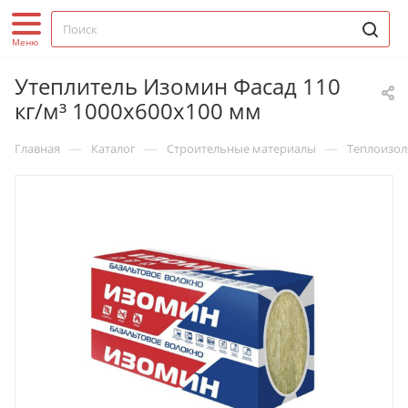
Утеплитель Изомин Фасад 110
кг/м³ 1000х600х100 мм
—
—
—
Главная
Каталог
Строительные материалы
Теплоизол