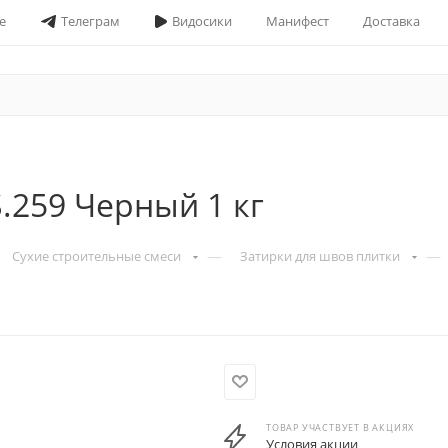
е
Телеграм
Видосики
Манифест
Доставка
S.259 Черный 1 кг
—
—
Сухие строительные смеси
Затирки для швов плитки
ТОВАР УЧАСТВУЕТ В АКЦИЯХ
Условия акции