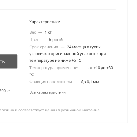
Характеристики
Вес
—
1 кг
Цвет
—
Черный
Срок хранения
—
24 месяца в сухих
условиях в оригинальной упаковке при
температуре не ниже +5 °С
ть
Температура применения
—
от +10 до +30
°С
Фракция наполнителя
—
До 0,1 мм
00 кг -
Все характеристики
агазина и соответствует ценам в розничном магазине